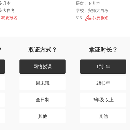
专升本
层次：专升本
安大自考
学校：安师大自考
我要报名
313
我要报名
？
取证方式？
拿证时长？
网络授课
1到2年
周末班
2到3年
全日制
3年及以上
其他
其他