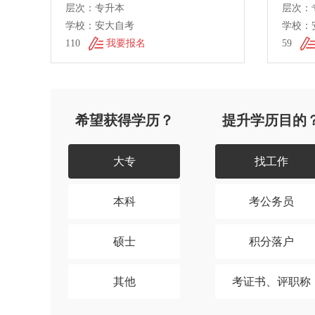
层次：专升本
层次：
学校：安大自考
学校：
110
我要报名
59
希望获得学历？
提升学历目的
大专
找工作
本科
考公务员
硕士
积分落户
其他
考证书、评职称