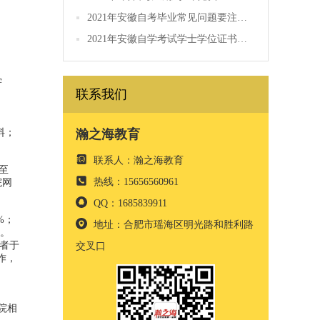
2021年安徽自考毕业常见问题要注意的有哪些？
2021年安徽自学考试学士学位证书如何领取？
学
联系我们
料；
瀚之海教育
联系人：瀚之海教育
至
热线：15656560961
院网
QQ：1685839911
%；
地址：合肥市瑶海区明光路和胜利路
号。
格者于
交叉口
作，
院相