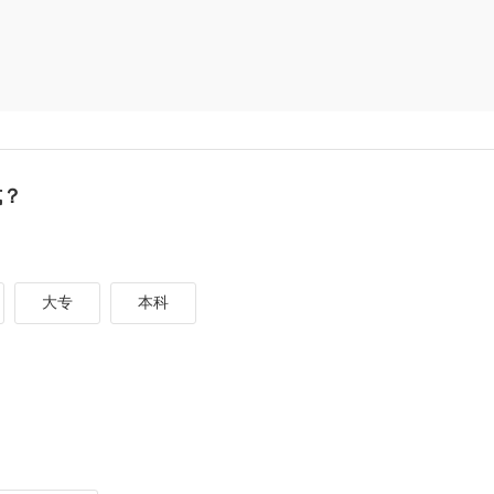
式？
大专
本科