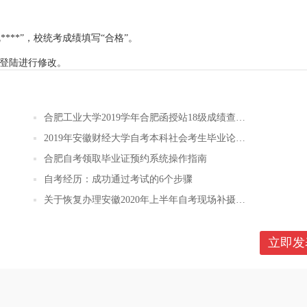
***”，校统考成绩填写“合格”。
。
再登陆进行修改。
合肥工业大学2019学年合肥函授站18级成绩查询的通知
2019年安徽财经大学自考本科社会考生毕业论文成绩公示
合肥自考领取毕业证预约系统操作指南
自考经历：成功通过考试的6个步骤
关于恢复办理安徽2020年上半年自考现场补摄像和信息更正的通知
立即发