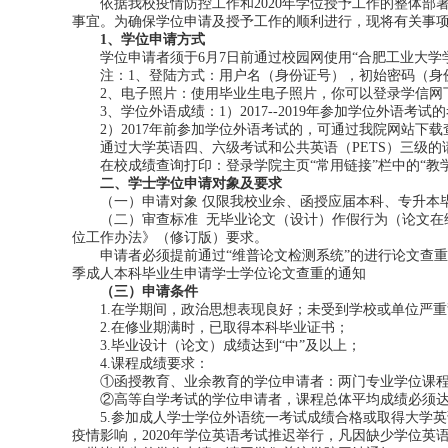
依据我校疫情防控工作和2020年学位授予工作的整体部
事宜。为确保学位申请及授予工作的顺利进行，现将有关事
1、学位申请方式
学位申请者须于6月7日前通过校园网使用“合肥工业大
注：1、登陆方式：用户名（身份证号），初始密码（身
2、电子照片：使用毕业生电子照片，你可以登录学信网
3、学位外语成绩：1）2017--2019年参加学位外语
2）2017年前参加学位外语考试的，可通过我院网站下
通过大学英语四、六级考试和公共英语（PETS）三级
在校成绩查询打印：登录学院主页“常用链接”栏中的“教
二、学士学位申请对象及要求
（一）申请对象 仅限我校业余、函授应届本科、专升本毕
（二）审查标准 无毕业论文（设计）作假行为（论文在
位工作办法》（修订版）要求。
申请者必须提前通过“维普论文检测系统”的进行论文查重审
季成人本科毕业生申请学士学位论文查重的通知
（三）申请条件
1.在学期间，政治思想表现良好；未受到学校或单位严
2.在修业期满时，已取得本科毕业证书；
3.毕业设计（论文）成绩达到“中”及以上；
4.课程成绩要求：
①函授教育、业余教育的学位申请者：两门专业学位课程
②高等自学考试的学位申请者，课程总体平均成绩必须
5.参加成人学士学位外语统一考试成绩合格或取得大学英
疫情影响，2020年学位英语考试推迟举行，凡因缺少学位