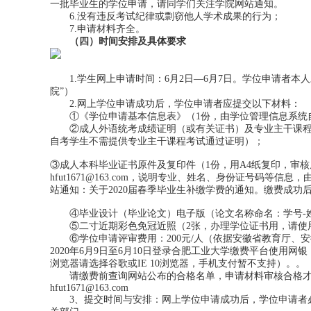
一批毕业生的学位申请，请同学们关注学院网站通知。
6.没有违反考试纪律或剽窃他人学术成果的行为；
7.申请材料齐全。
（四）时间安排及具体要求
1.学生网上申请时间：6月2日—6月7日。学位申请者本
院”）
2.网上学位申请成功后，学位申请者应提交以下材料：
①《学位申请基本信息表》（1份，由学位管理信息系统
②成人外语统考成绩证明（或有关证书）及专业主干课程
自考学生不需提供专业主干课程考试通过证明）；
③成人本科毕业证书原件及复印件（1份，用A4纸复印，审
hfut1671@163.com，说明专业、姓名、身份证号码
站通知：关于2020届春季毕业生补缴学费的通知。缴费成功后将缴费
④毕业设计（毕业论文）电子版（论文名称命名：学号-姓
⑤二寸近期彩色免冠近照（2张，办理学位证书用，请使用
⑥学位申请评审费用：200元/人（依据安徽省教育厅、安
2020年6月9日至6月10日登录合肥工业大学缴费平台使
浏览器请选择谷歌或IE 10浏览器，手机支付暂不支持）。。
请缴费前查询网站公布的合格名单，申请材料审核合格
hfut1671@163.com
3、提交时间与安排：网上学位申请成功后，学位申请者