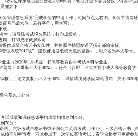
署，校学位评定委员会决定在2020年6月下旬召开全体委员会议，讨论学位
项通知如下：
学学位管理信息系统”完成学位的申请工作，时间节点见右图。学位申请网址
份证号码后六位，若有字母，用大写）。
下载。
考试的考生，请登陆考试报名系统，打印成绩单；
载查询，打印成绩截屏即可
的请提供成绩合格证书复印件，并将原件拍照发送至指定邮箱审核。
学管理系统2017版”（建议使用谷歌或火狐浏览器），用户名为本人学号。
业生（2020年1月毕业）和高等教育自学考试本科毕业生。
维普网上查重率不大于30%），符合《合肥工业大学授予成人高等教育学
核，且论文复制比不大于30% ，详情请浏览学院网站通知：关于2020
重警告及以上处分；
考试成绩和课程总体平均成绩均须达到75分。
达到70分；
语四、六级考试合格证书或全国公共英语考试（PETS）三级合格证书；
英语成绩不能申请者，可以参加下一次学位英语考试，春季合格者可申请参