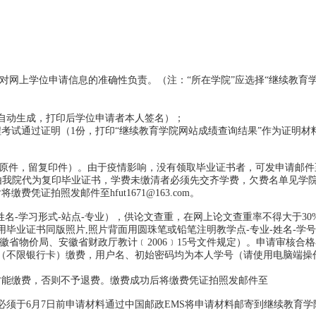
人对网上学位申请信息的准确性负责。（注：“所在学院”应选择“继续教育
自动生成，打印后学位申请者本人签名）；
考试通过证明（1份，打印“继续教育学院网站成绩查询结果”作为证明材
核原件，留复印件）。由于疫情影响，没有领取毕业证书者，可发申请邮件
等信息，由我院代为复印毕业证书，学费未缴清者必须先交齐学费，欠费名单见学
凭证拍照发邮件至hfut1671@163.com。
名-学习形式-站点-专业），供论文查重，在网上论文查重率不得大于30
毕业证书同版照片,照片背面用圆珠笔或铅笔注明教学点-专业-姓名-学
徽省物价局、安徽省财政厅教计﹝2006﹞15号文件规定）。申请审核合
用网银（不限银行卡）缴费，用户名、初始密码均为本人学号（请使用电脑端操
才能缴费，否则不予退费。缴费成功后将缴费凭证拍照发邮件至
必须于6月7日前申请材料通过中国邮政EMS将申请材料邮寄到继续教育学